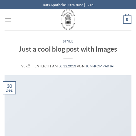
Zum
Rats Apotheke | Stralsund | TCM
Inhalt
springen
0
STYLE
Just a cool blog post with Images
VERÖFFENTLICHT AM
30.12.2013
VON
TCM-KOMPAKTAT
30
Dez.