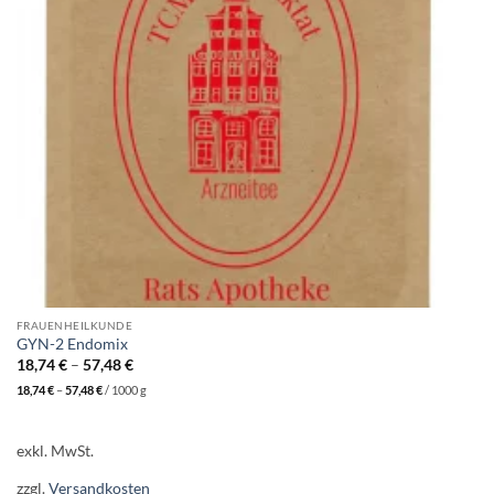
FRAUENHEILKUNDE
GYN-2 Endomix
18,74
€
–
57,48
€
18,74
€
–
57,48
€
/
1000
g
exkl. MwSt.
zzgl.
Versandkosten