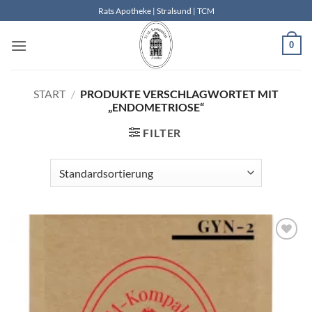
Zum
Rats Apotheke | Stralsund | TCM
Inhalt
springen
0
START
/
PRODUKTE VERSCHLAGWORTET MIT
„ENDOMETRIOSE“
FILTER