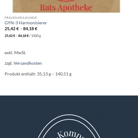
FRAUENHEILKUNDE
GYN-3 Harmonisierer
25,42
€
–
84,18
€
25,42
€
–
84,18
€
/
1000
g
exkl. MwSt.
zzgl.
Versandkosten
Produkt enthält: 35,13
g
– 140,51
g