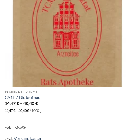
FRAUENHEILKUNDE
GYN-7 Blutaufbau
14,47
€
–
40,40
€
14,47
€
–
40,40
€
/
1000
g
exkl. MwSt.
zzgl.
Versandkosten